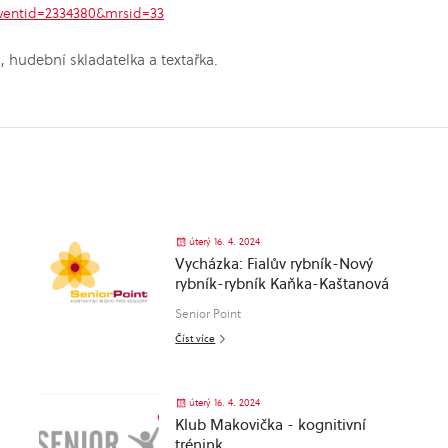
?eventid=2334380&mrsid=33
a, hudební skladatelka a textařka.
úterý 16. 4. 2024
Vycházka: Fialův rybník-Nový
rybník-rybník Kaňka-Kaštanová
ulice-Čekalíkovský rybník
Senior Point
Číst více
úterý 16. 4. 2024
Klub Makovička - kognitivní
trénink