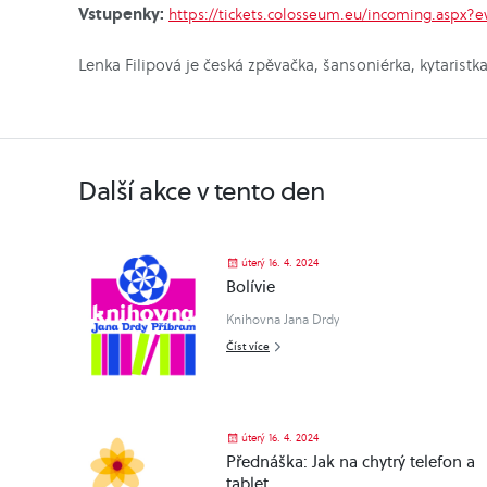
Vstupenky:
https://tickets.colosseum.eu/incoming.aspx
Lenka Filipová je česká zpěvačka, šansoniérka, kytaristk
Další akce v tento den
úterý 16. 4. 2024
Bolívie
Knihovna Jana Drdy
Číst více
úterý 16. 4. 2024
Přednáška: Jak na chytrý telefon a
tablet