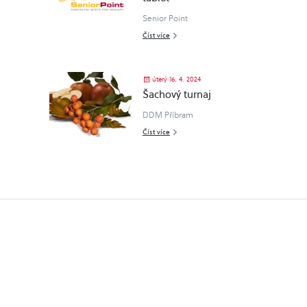
Senior Point
Číst více
úterý 16. 4. 2024
Šachový turnaj
DDM Příbram
Číst více