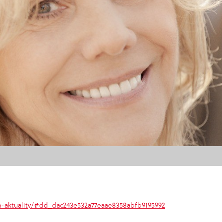
a-aktuality/#dd_dac243e532a77eaae8358abfb9195992