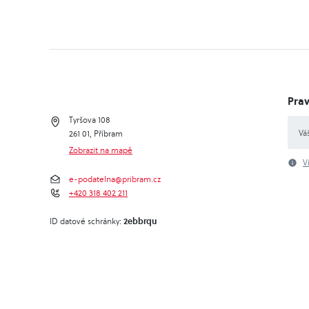
Prav
Tyršova 108
261 01, Příbram
Zobrazit na mapě
V
e-podatelna@pribram.cz
+420 318 402 211
2ebbrqu
ID datové schránky: