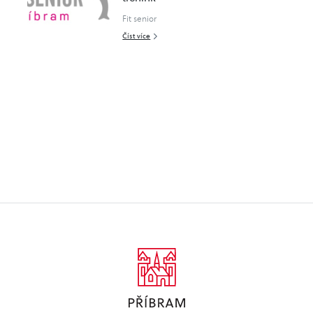
Fit senior
Číst více