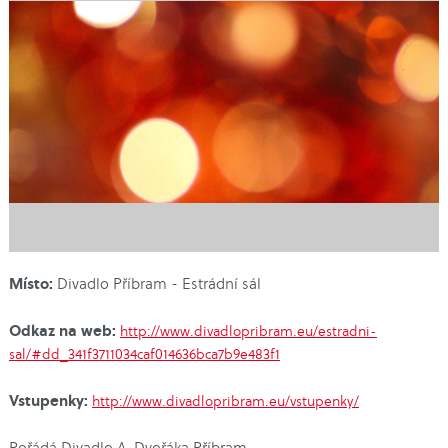
Místo:
Divadlo Příbram - Estrádní sál
Odkaz na web:
http://www.divadlopribram.eu/estradni-
sal/#dd_341f3711034caf014636bca7b9e483f1
Vstupenky:
http://www.divadlopribram.eu/vstupenky/
Pořádá Divadlo A. Dvořáka Příbram.