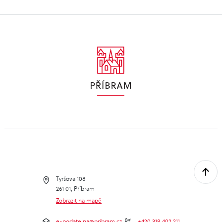
☆ Sbor MŠ pod Svatou Horou
Těšíme se na vás, ať už přijdete s rodinou, přáteli nebo
jen tak sami – společně prožijeme kouzelný adventní
večer! ????
Tyršova 108
261 01, Příbram
Zobrazit na mapě
e-podatelna@pribram.cz
+420 318 402 211