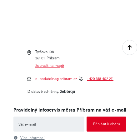
Tyršova 108
261 01, Příbram
Zobrazit na mapě
e-podatelna@pribram.cz
+420 318 402 211
2ebbrqu
ID datové schránky:
Pravidelný infoservis města Příbram na váš e-mail
Více informací