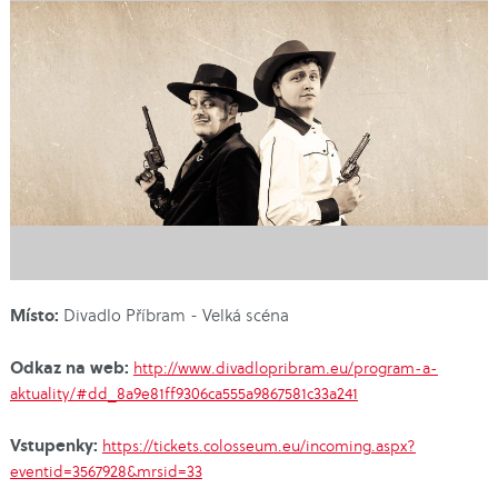
Místo:
Divadlo Příbram - Velká scéna
Odkaz na web:
http://www.divadlopribram.eu/program-a-
aktuality/#dd_8a9e81ff9306ca555a9867581c33a241
Vstupenky:
https://tickets.colosseum.eu/incoming.aspx?
eventid=3567928&mrsid=33