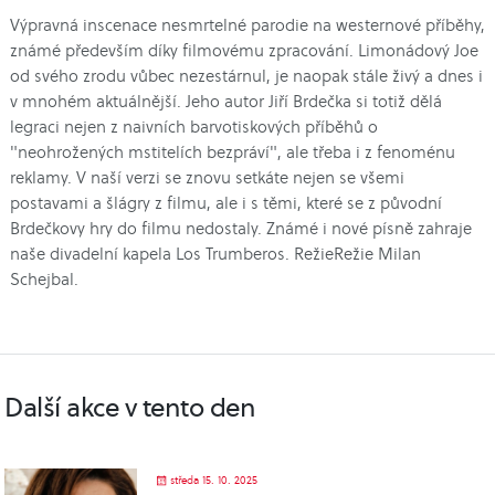
Výpravná inscenace nesmrtelné parodie na westernové příběhy,
známé především díky filmovému zpracování. Limonádový Joe
od svého zrodu vůbec nezestárnul, je naopak stále živý a dnes i
v mnohém aktuálnější. Jeho autor Jiří Brdečka si totiž dělá
legraci nejen z naivních barvotiskových příběhů o
"neohrožených mstitelích bezpráví", ale třeba i z fenoménu
reklamy. V naší verzi se znovu setkáte nejen se všemi
postavami a šlágry z filmu, ale i s těmi, které se z původní
Brdečkovy hry do filmu nedostaly. Známé i nové písně zahraje
naše divadelní kapela Los Trumberos. RežieRežie Milan
Schejbal.
Další akce v tento den
středa 15. 10. 2025