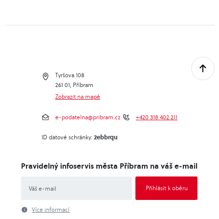
Tyršova 108
261 01, Příbram
Zobrazit na mapě
e-podatelna@pribram.cz
+420 318 402 211
2ebbrqu
ID datové schránky:
Pravidelný infoservis města Příbram na váš e-mail
Více informací