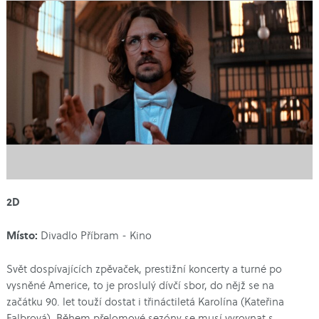
2D
Místo:
Divadlo Příbram - Kino
Svět dospívajících zpěvaček, prestižní koncerty a turné po
vysněné Americe, to je proslulý dívčí sbor, do nějž se na
začátku 90. let touží dostat i třináctiletá Karolína (Kateřina
Falbrová). Během přelomové sezóny se musí vyrovnat s