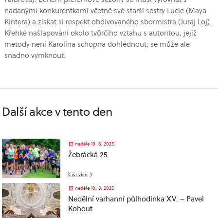
nadanými konkurentkami včetně své starší sestry Lucie (Maya
Kintera) a získat si respekt obdivovaného sbormistra (Juraj Loj).
Křehké našlapování okolo tvůrčího vztahu s autoritou, jejíž
metody není Karolína schopna dohlédnout, se může ale
snadno vymknout.
Další akce v tento den
neděle 10. 8. 2025
Žebrácká 25
Číst více
neděle 10. 8. 2025
Nedělní varhanní půlhodinka XV. – Pavel
Kohout