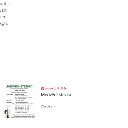
unt a
vání
érem
agh,
sobota 2. 5. 2026
Medvědí stezka
Číst více