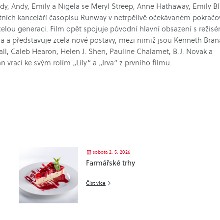
dy, Andy, Emily a Nigela se Meryl Streep, Anne Hathaway, Emily Bl
ntních kanceláří časopisu Runway v netrpělivě očekávaném pokračo
 celou generaci. Film opět spojuje původní hlavní obsazení s režis
 a představuje zcela nové postavy, mezi nimiž jsou Kenneth Bran
all, Caleb Hearon, Helen J. Shen, Pauline Chalamet, B.J. Novak a
vrací ke svým rolím „Lily“ a „Irva“ z prvního filmu.
sobota 2. 5. 2026
Farmářské trhy
Číst více