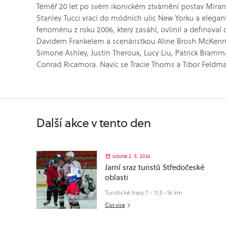
Téměř 20 let po svém ikonickém ztvárnění postav Miran
Stanley Tucci vrací do módních ulic New Yorku a elega
fenoménu z roku 2006, který zasáhl, ovlinil a definoval
Davidem Frankelem a scenáristkou Aline Brosh McKenna
Simone Ashley, Justin Theroux, Lucy Liu, Patrick Bramm
Conrad Ricamora. Navíc se Tracie Thoms a Tibor Feldman 
Další akce v tento den
sobota 2. 5. 2026
Jarní sraz turistů Středočeské
oblasti
Turistické trasy 7 - 11,5 -16 km
Číst více