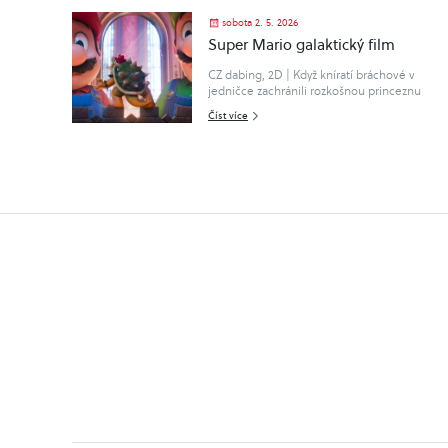
sobota 2. 5. 2026
Super Mario galaktický film
CZ dabing, 2D | Když kníratí bráchové v
jedničce zachránili rozkošnou princeznu
Peach před zlým veleještěrem Bowserem,
Číst více
kterého proměnili v „maloještěra“ a
neškodného domácího mazlíčka,..