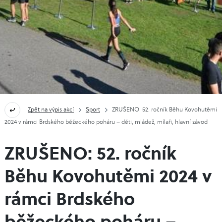
Zpět na výpis akcí
Sport
ZRUŠENO: 52. ročník Běhu Kovohutěmi
2024 v rámci Brdského běžeckého poháru – děti, mládež, mílaři, hlavní závod
ZRUŠENO: 52. ročník
Běhu Kovohutěmi 2024 v
rámci Brdského
běžeckého poháru –