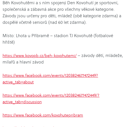
Běh Kovohutěmi a s ním spojený Den Kovohutí je sportovní,
společenská a zábavná akce pro všechny věkové kategorie.
Závody jsou určeny pro děti, mládež (obě kategorie zdarma) a
dospělé včetně seniorů (nad 60 let zdarma).
Místo: Lhota u Příbramě – stadion TJ Kovohutě (fotbalové
hřiště)
– závody dětí, mládeže,
https://www.kovopb.cz/beh-kovohutemi/
mílařů a hlavní závod
https://www.facebook.com/events/1203824677472449?
active_tab=about
https://www.facebook.com/events/1203824677472449/?
active_tab=discussion
https://www.facebook.com/kovohutepribram