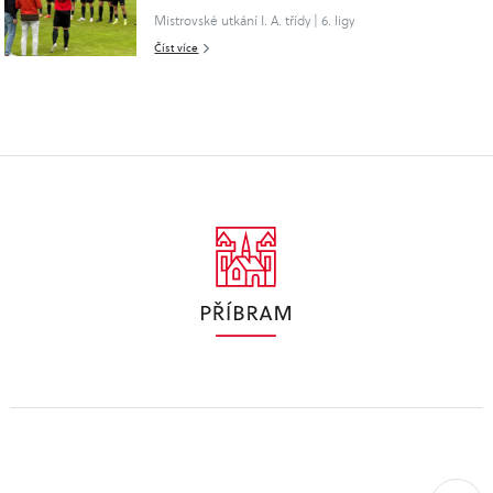
Mistrovské utkání I. A. třídy | 6. ligy
Číst více