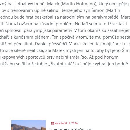
ný basketbalový trenér Marek (Martin Hofmann), který neuspěje p
i by s trénováním úplně seknul. Jenže jeho syn Šimon (Martin
e jednou bude hrát basketbal za národní tým na paralympiádě. Mar
it. Narazí ovšem na zásadní problém. Nedaří se mu totiž sestavit
eň splňovali paralympijské parametry. V tom okamžiku zasáhne je
achař) s kuriózním plánem. Ten spočívá v tom, že mu pomůže sesta
tižení předstírat. Daniel přesvědčí Marka, že jen tak mají šanci us
to sice šíleně neetické, ale Marek myslí jen na to, aby byl jeho Ši
ndikepovaných sportovců brzy nabírá směr Rio. Až pod horkým
švihu se řítí a že tuhle „životní zatáčku“ půjde vybrat jen hodně
sobota 10. 1. 2026
Tajemný jih Saúdské