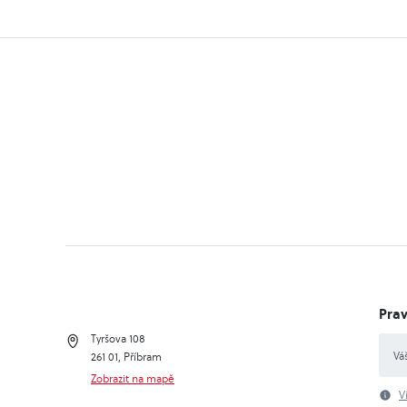
na dálkové tre..
Prav
Tyršova 108
261 01, Příbram
Zobrazit na mapě
V