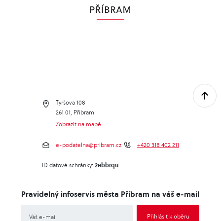
Tyršova 108
261 01, Příbram
Zobrazit na mapě
e-podatelna@pribram.cz
+420 318 402 211
2ebbrqu
ID datové schránky:
Pravidelný infoservis města Příbram na váš e-mail