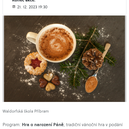
21. 12. 2023 19:30
Waldorfská škola Příbram
Hra o narození Páně
Program:
; tradiční vánoční hra v podání