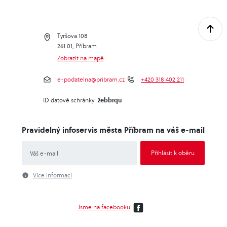
Tyršova 108
261 01, Příbram
Zobrazit na mapě
e-podatelna@pribram.cz
+420 318 402 211
2ebbrqu
ID datové schránky:
Pravidelný infoservis města Příbram na váš e-mail
Více informací
Jsme na facebooku