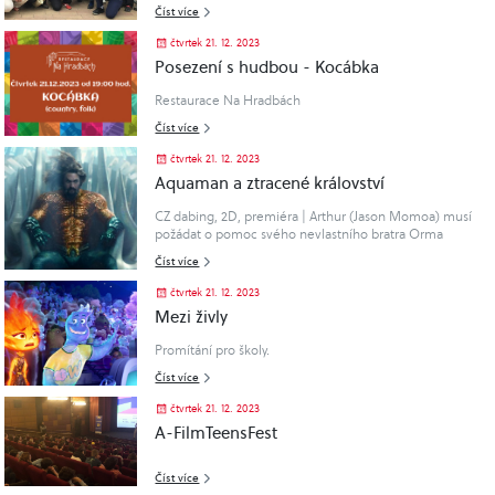
Číst více
čtvrtek 21. 12. 2023
Posezení s hudbou - Kocábka
Restaurace Na Hradbách
Číst více
čtvrtek 21. 12. 2023
Aquaman a ztracené království
CZ dabing, 2D, premiéra | Arthur (Jason Momoa) musí
požádat o pomoc svého nevlastního bratra Orma
(Patrick Wilson), aby ochránil Atlantidu před Black
Číst více
Mantou (Yahya Abdul-Mateen II), který ve své..
čtvrtek 21. 12. 2023
Mezi živly
Promítání pro školy.
Číst více
čtvrtek 21. 12. 2023
A-FilmTeensFest
Číst více