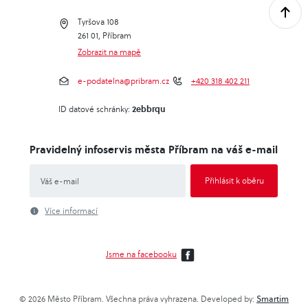
Tyršova 108
261 01, Příbram
Zobrazit na mapě
e-podatelna@pribram.cz
+420 318 402 211
2ebbrqu
ID datové schránky:
Pravidelný infoservis města Příbram na váš e-mail
Více informací
Jsme na facebooku
© 2026 Město Příbram. Všechna práva vyhrazena. Developed by:
Smartim