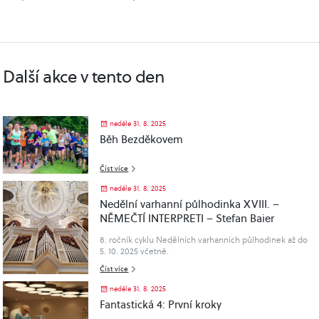
Další akce v tento den
neděle 31. 8. 2025
Běh Bezděkovem
Číst více
neděle 31. 8. 2025
Nedělní varhanní půlhodinka XVIII. –
NĚMEČTÍ INTERPRETI – Stefan Baier
8. ročník cyklu Nedělních varhanních půlhodinek až do
5. 10. 2025 včetně.
Zvláštní řada NĚMECKÝCH INTERPRETŮ za finanční
Číst více
podpory Česko-německého fondu budoucnosti.
Dále finančně podporují Město Příbram a Ministerstvo
neděle 31. 8. 2025
Kultury ČR.
Fantastická 4: První kroky
Délka koncertu cca 30 min. Vstup je možný pouze před