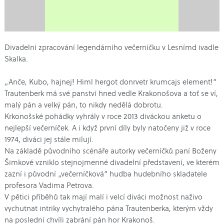
Divadelní zpracování legendárního večerníčku v Lesnímd ivadle
Skalka.
„Anče, Kubo, hajnej! Himl hergot donrvetr krumcajs element!“
Trautenberk má své panství hned vedle Krakonošova a toť se ví,
malý pán a velký pán, to nikdy nedělá dobrotu.
Krkonošské pohádky vyhrály v roce 2013 diváckou anketu o
nejlepší večerníček. A i když první díly byly natočeny již v roce
1974, diváci jej stále milují.
Na základě původního scénáře autorky večerníčků paní Boženy
Šimkové vzniklo stejnojmenné divadelní představení, ve kterém
zazní i původní „večerníčková“ hudba hudebního skladatele
profesora Vadima Petrova.
V pětici příběhů tak mají malí i velcí diváci možnost naživo
vychutnat intriky vychytralého pána Trautenberka, kterým vždy
na poslední chvíli zabrání pán hor Krakonoš.