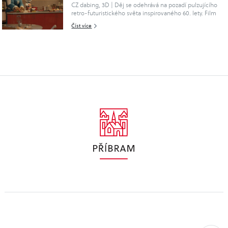
začátkem koncertu. Během koncertu není možná
CZ dabing, 3D | Děj se odehrává na pozadí pulzujícího
prohlídka baziliky. Prosíme vypněte si mobilní telefony.
retro-futuristického světa inspirovaného 60. lety. Film
sleduje Reeda Richardse (Pedro Pascal), Sue Storm
Číst více
(Vanessa Kirby), Johnnyh..