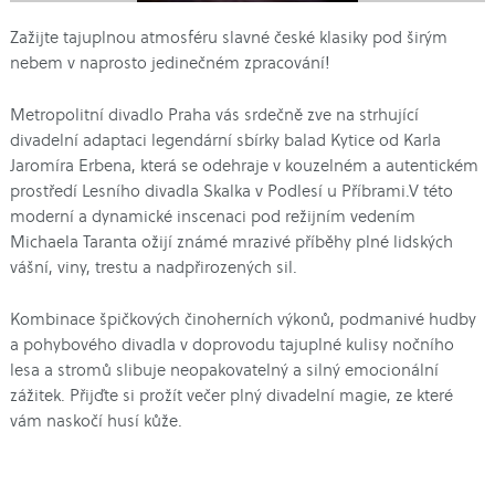
Zažijte tajuplnou atmosféru slavné české klasiky pod širým
nebem v naprosto jedinečném zpracování!
Metropolitní divadlo Praha vás srdečně zve na strhující
divadelní adaptaci legendární sbírky balad Kytice od Karla
Jaromíra Erbena, která se odehraje v kouzelném a autentickém
prostředí Lesního divadla Skalka v Podlesí u Příbrami.V této
moderní a dynamické inscenaci pod režijním vedením
Michaela Taranta ožijí známé mrazivé příběhy plné lidských
vášní, viny, trestu a nadpřirozených sil.
Kombinace špičkových činoherních výkonů, podmanivé hudby
a pohybového divadla v doprovodu tajuplné kulisy nočního
lesa a stromů slibuje neopakovatelný a silný emocionální
zážitek. Přijďte si prožít večer plný divadelní magie, ze které
vám naskočí husí kůže.