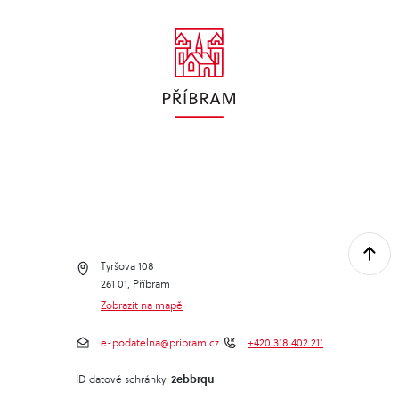
Tyršova 108
261 01, Příbram
Zobrazit na mapě
e-podatelna@pribram.cz
+420 318 402 211
2ebbrqu
ID datové schránky: