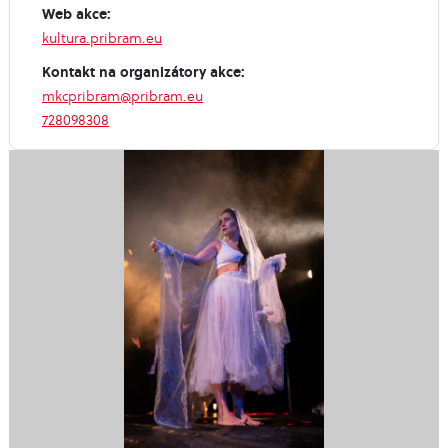
Web akce:
kultura.pribram.eu
Kontakt na organizátory akce:
mkcpribram@pribram.eu
728098308