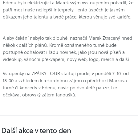
Edenu byla elektrizující a Marek svým vystoupením potvrdil, že
patří mezi naše nejlepší interprety. Tento úspěch je jasným
důkazem jeho talentu a tvrdé práce, kterou věnuje své kariéře.
A aby čekání nebylo tak dlouhé, naznačil Marek Ztracený hned
několik dalších plánů. Kromě oznámeného turné bude
postupně odhalovat i řadu novinek, jako jsou nová píseň a
videoklip, vánoční překvapení, nový web, logo, merch a další.
Vstupenky na ZPÁTKY TOUR startují prodej v pondělí 7. 10. od
18:00 a vzhledem k rekordnímu zájmu o předchozí Markova
turné či koncerty v Edenu, navíc po dvouleté pauze, lze
očekávat obrovský zájem fanoušků.
Další akce v tento den