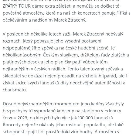
ZPÁTKY TOUR dáme extra záležet, a nemůžu se dočkat té
pověstné atmosféry, která na našich koncertech panuje,“
říká s
očekáváním a nadšením Marek Ztracený.
V posledních několika letech zažil Marek Ztracený nebývalý
rozmach, který potvrzuje jeho výsadní postavení
nejpopulárnějšího zpěváka na české hudební scéně. Je
několikanásobným Českým slavíkem, držitelem řady zlatých a
platinových desek a jeho písničky patří vůbec k těm
nejhranějším v českých rádiích. Tento talentovaný zpěvák a
skladatel se dokázal nejen prosadit na vrcholu hitparád, ale i
získat srdce svých fanoušků díky neochvějné autentičnosti a
charismatu.
Dosud nejvýznamnějším momentem jeho kariéry však byly
bezpochyby tři vyprodané koncerty na stadionu v Edenu v
červnu 2023, na kterých bylo více jak 100 000 fanoušků.
Koncerty nejenže ukázaly jeho rostoucí popularitu, ale také
schopnost spojit lidi prostřednictvím hudby. Atmosféra v