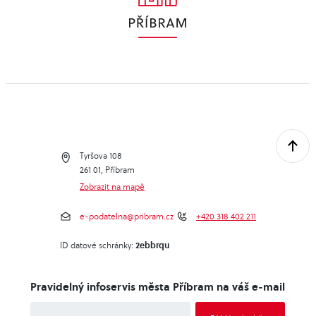
Tyršova 108
261 01, Příbram
Zobrazit na mapě
e-podatelna@pribram.cz
+420 318 402 211
2ebbrqu
ID datové schránky:
Pravidelný infoservis města Příbram na váš e-mail