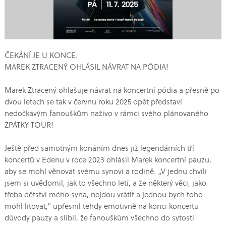
ČEKÁNÍ JE U KONCE.
MAREK ZTRACENÝ OHLÁSIL NÁVRAT NA PÓDIA!
Marek Ztracený ohlašuje návrat na koncertní pódia a přesně po
dvou letech se tak v červnu roku 2025 opět představí
nedočkavým fanouškům naživo v rámci svého plánovaného
ZPÁTKY TOUR!
Ještě před samotným konáním dnes již legendárních tří
koncertů v Edenu v roce 2023 ohlásil Marek koncertní pauzu,
aby se mohl věnovat svému synovi a rodině.
„V jednu chvíli
jsem si uvědomil, jak to všechno letí, a že některý věci, jako
třeba dětství mého syna, nejdou vrátit a jednou bych toho
mohl litovat
,“ upřesnil tehdy emotivně na konci koncertu
důvody pauzy a slíbil, že fanouškům všechno do sytosti