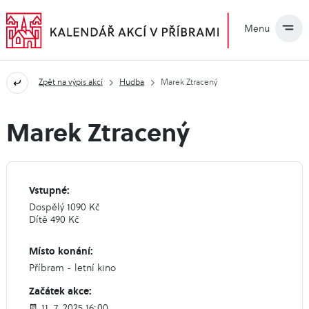
Menu
Zpět na výpis akcí
Hudba
Marek Ztracený
Marek Ztracený
Vstupné:
Dospělý 1090 Kč
Dítě 490 Kč
Místo konání:
Příbram - letní kino
Začátek akce:
11. 7. 2025 16:00