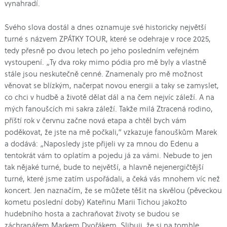
vynahradí.
Svého slova dostál a dnes oznamuje své historicky největší
turné s názvem ZPÁTKY TOUR, které se odehraje v roce 2025,
tedy přesně po dvou letech po jeho posledním veřejném
vystoupení. „
Ty dva roky mimo pódia pro mě byly a vlastně
stále jsou neskutečně cenné. Znamenaly pro mě možnost
věnovat se blízkým, načerpat novou energii a taky se zamyslet,
co chci v hudbě a životě dělat dál a na čem nejvíc záleží. A na
mých fanoušcích mi sakra záleží. Takže milá Ztracená rodino,
příští rok v červnu začne nová etapa a chtěl bych vám
poděkovat, že jste na mě počkali,“
vzkazuje fanouškům Marek
a dodává:
„Naposledy jste přijeli vy za mnou do Edenu a
tentokrát vám to oplatím a pojedu já za vámi. Nebude to jen
tak nějaké turné, bude to největší, a hlavně nejenergičtější
turné, které jsme zatím uspořádali, a čeká vás mnohem víc než
koncert. Jen naznačím, že se můžete těšit na skvělou (pěveckou
kometu poslední doby) Kateřinu Marii Tichou jakožto
hudebního hosta a zachraňovat životy se budou se
záchranářem Markem Dvořákem. Slibuji, že si na tomhle