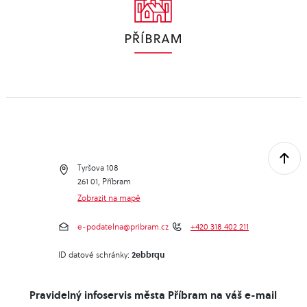
Tyršova 108
261 01, Příbram
Zobrazit na mapě
e-podatelna@pribram.cz
+420 318 402 211
2ebbrqu
ID datové schránky:
Pravidelný infoservis města Příbram na váš e-mail