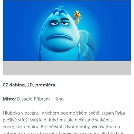
CZ dabing, 2D, premiéra
Místo:
Divadlo Příbram - Kino
Hluboko v oceánu, v tichém podmořském světě, si pan Ryba
pečlivě střeží svůj klid. Když mu ale nečekané setkání s
energickou malou Pip převrátí život naruby, vydávají se na
dobrodružnou cestu napříč barevným oceánem. Při hledání