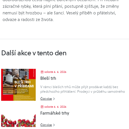
zázračné rybky, která plní přání, postupně zjišťuje, že změny
nemusí být hrozbou – ale šancí. Veselý příběh o přátelství,
odvaze a radosti ze života.
Další akce v tento den
sobota 6. 6. 2026
Bleší trh
V rámci bleších trhů může přijít prodávat každý bez
předchozího přihlášení. Prodejci v průběhu samotného
trhu uhradí poplatek ve výši 20 Kč/m2 prodejní plochy.
Číst více
Při bleších trzích je možné prodávat typický sortiment
pro bleší trhy, tedy použité zboží, které již majitelům
sobota 6. 6. 2026
neslouží. Co se prodávat nesmí, jsou například zbraně,
Farmářské trhy
potraviny, alkohol, tabák nebo léky.
Číst více