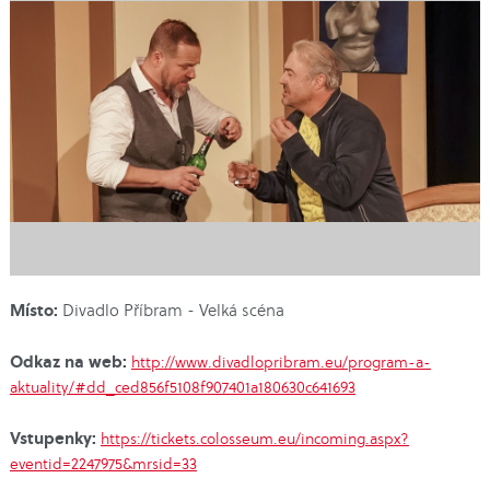
Místo:
Divadlo Příbram - Velká scéna
Odkaz na web:
http://www.divadlopribram.eu/program-a-
aktuality/#dd_ced856f5108f907401a180630c641693
Vstupenky:
https://tickets.colosseum.eu/incoming.aspx?
eventid=2247975&mrsid=33