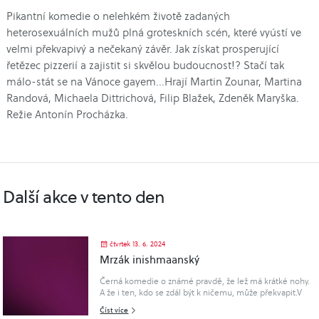
Pikantní komedie o nelehkém životě zadaných
heterosexuálních mužů plná groteskních scén, které vyústí ve
velmi překvapivý a nečekaný závěr. Jak získat prosperující
řetězec pizzerií a zajistit si skvělou budoucnost!? Stačí tak
málo-stát se na Vánoce gayem...Hrají Martin Zounar, Martina
Randová, Michaela Dittrichová, Filip Blažek, Zdeněk Maryška.
Režie Antonín Procházka.
Další akce v tento den
čtvrtek 13. 6. 2024
Mrzák inishmaanský
Černá komedie o známé pravdě, že lež má krátké nohy.
A že i ten, kdo se zdál být k ničemu, může překvapit.V
malém krámku na jednom irském ostrově žijí a pracují
Číst více
Eileen a Kate. Společnými silami se starají o fyzicky