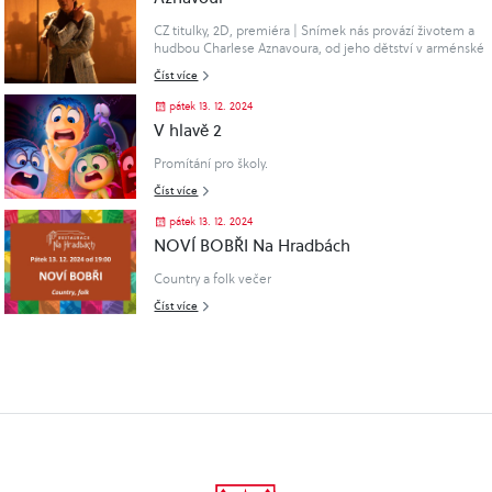
CZ titulky, 2D, premiéra | Snímek nás provází životem a
hudbou Charlese Aznavoura, od jeho dětství v arménské
rodině, která před genocidou uprchla do Francie, od
Číst více
prvních vystoupení v pařížských k..
pátek 13. 12. 2024
V hlavě 2
Promítání pro školy.
Číst více
pátek 13. 12. 2024
NOVÍ BOBŘI Na Hradbách
Country a folk večer
Číst více