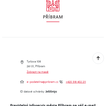
Tyršova 108
261 01, Příbram
Zobrazit na mapě
e-podatelna@pribram.cz
+420 318 402 211
2ebbrqu
ID datové schránky:
Pravidelný infoservis města Příbram na váš e-mail