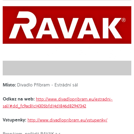
Místo:
Divadlo Příbram - Estrádní sál
Odkaz na web:
http://www.divadlopribram.eu/estradni-
sal/#dd_fc9ac81c14305bfd14d1846d82947342
Vstupenky:
http://www.divadlopribram.eu/vstupenky/
Pronájem, pořádá RAVAK a.s.