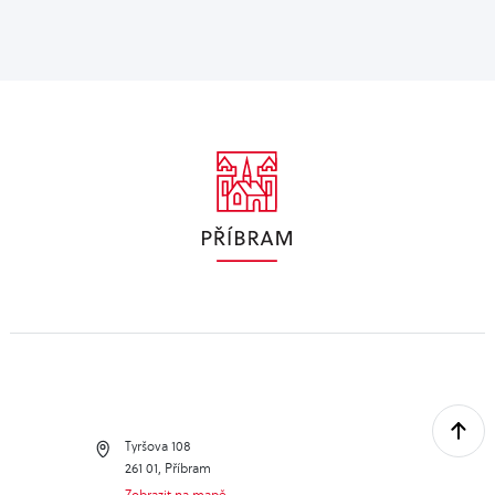
Tyršova 108
261 01, Příbram
Zobrazit na mapě