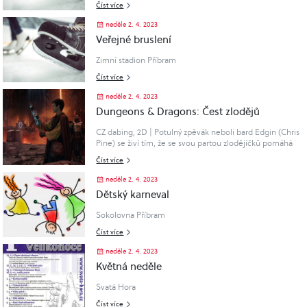
Číst více
neděle 2. 4. 2023
Veřejné bruslení
Zimní stadion Příbram
Číst více
neděle 2. 4. 2023
Dungeons & Dragons: Čest zlodějů
CZ dabing, 2D | Potulný zpěvák neboli bard Edgin (Chris
Pine) se živí tím, že se svou partou zlodějíčků pomáhá
měnit majitele vzácných artefaktů (jednomu ho
Číst více
ukradnou a druhému prodají)..
neděle 2. 4. 2023
Dětský karneval
Sokolovna Příbram
Číst více
neděle 2. 4. 2023
Květná neděle
Svatá Hora
Číst více