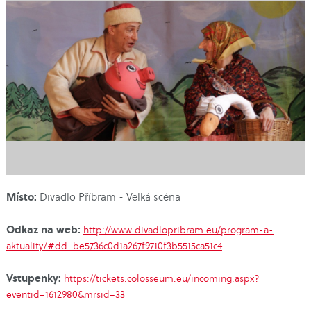
Místo:
Divadlo Příbram - Velká scéna
Odkaz na web:
http://www.divadlopribram.eu/program-a-
aktuality/#dd_be5736c0d1a267f9710f3b5515ca51c4
Vstupenky:
https://tickets.colosseum.eu/incoming.aspx?
eventid=1612980&mrsid=33