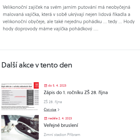
Velikonoční zajíček na svém jarním putování má neobyčejná
malovaná vajíčka, která v sobě ukrývají nejen lidová říkadla a
velikonoční obyčeje, ale také nejednu pohádku ... tedy ... Hody
hody doprovody máme vajíčka pohádkový ....
Další akce v tento den
do 5. 4. 2023
Zápis do 1. ročníku ZŠ 28. října
ZŠ 28. října
Číst více
neděle 2. 4. 2023
Veřejné bruslení
Zimní stadion Příbram