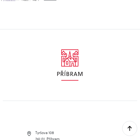
Tyršova 108
261 01, Příbram