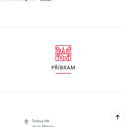
Tyršova 108
261 01, Příbram