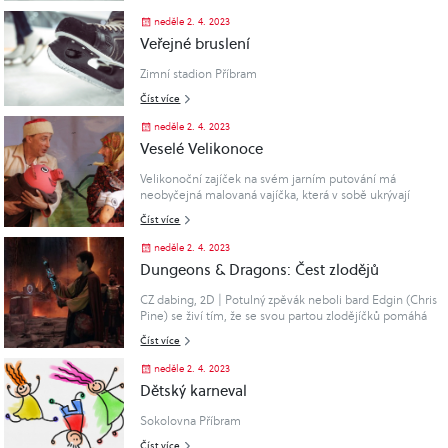
neděle 2. 4. 2023
Veřejné bruslení
Zimní stadion Příbram
Číst více
neděle 2. 4. 2023
Veselé Velikonoce
Velikonoční zajíček na svém jarním putování má
neobyčejná malovaná vajíčka, která v sobě ukrývají
nejen lidová říkadla a velikonoční obyčeje, ale také
Číst více
nejednu pohádku ... tedy ... Hody hody doprovody máme
vajíčka pohádkový ....
neděle 2. 4. 2023
Dungeons & Dragons: Čest zlodějů
CZ dabing, 2D | Potulný zpěvák neboli bard Edgin (Chris
Pine) se živí tím, že se svou partou zlodějíčků pomáhá
měnit majitele vzácných artefaktů (jednomu ho
Číst více
ukradnou a druhému prodají)..
neděle 2. 4. 2023
Dětský karneval
Sokolovna Příbram
Číst více