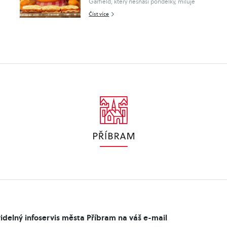
Garfield, který nesnáší pondělky, miluje
lasagne a nejraději by prospal život uvnitř v
Číst více
pohodlí, se vydá ven do nepohody na
velké dobrodružství! Po neč..
idelný infoservis města Příbram na váš e-mail