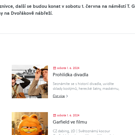
nivce, další se budou konat v sobotu 1. června na náměstí T. G
y na Dvořákově nábřeží.
sobota 1. 6. 2024
Prohlídka divadla
Seznámíte se s historií divadla, uvidíte
sklady kostýmů, herecké šatny, maskérnu,
projdete se po prknech, co znamenají svět
Číst více
… Prohlídka je určena pro všechny zájemce
od 10 let. Kapacita je omezen..
sobota 1. 6. 2024
Garfield ve filmu
CZ dabing, 2D | Světoznámý kocour