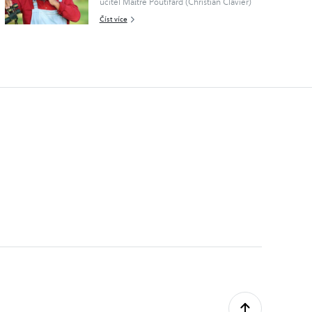
učitel Maître Poutifard (Christian Clavier)
ve své třídě i žáky, kteří šikanovali. Ještě jim
Číst více
ani nezačala puberta a už je ovládlo zlo –
bohužel neterori..