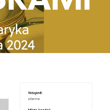
Vstupné:
zdarma
Místo konání: