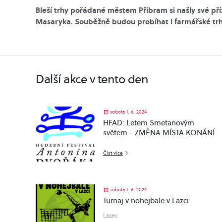
Bleší trhy pořádané městem Příbram si našly své příz
Masaryka. Souběžně budou probíhat i farmářské trh
Další akce v tento den
sobota 1. 6. 2024
HFAD: Letem Smetanovým
světem - ZMĚNA MÍSTA KONÁNÍ
Číst více
sobota 1. 6. 2024
Turnaj v nohejbale v Lazci
Lazec