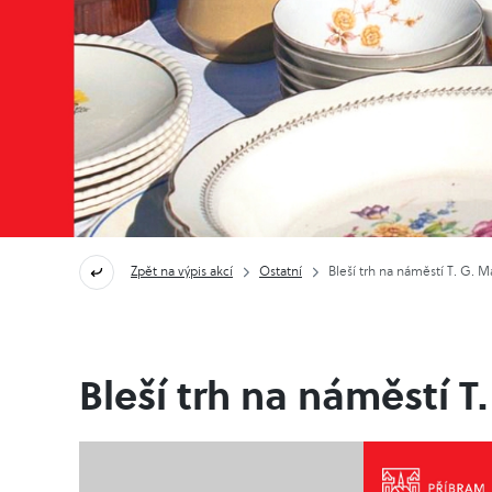
Zpět na výpis akcí
Ostatní
Bleší trh na náměstí T. G. M
Bleší trh na náměstí T