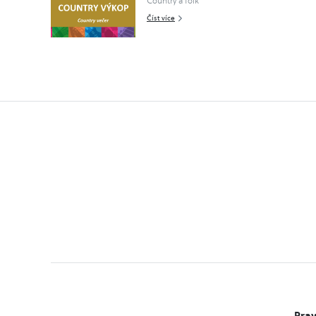
Country a folk
Číst více
Prav