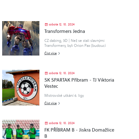
sobota 12. 10. 2024
Transformers Jedna
CZ dabing, 3D | Než se stali slavnými
Transformery, byli Orion Pax (budoucí
Optimus Prime) a D-16 (budoucí
Číst více
Megatron) obyčejnými mechanickými
obyvateli planety Cybertron, kteří ještě po..
sobota 12. 10. 2024
SK SPARTAK Příbram - TJ Viktoria
Vestec
Mistrovské utkání 6. ligy
Číst více
sobota 12. 10. 2024
FK PŘÍBRAM B - Jiskra Domažlice
B