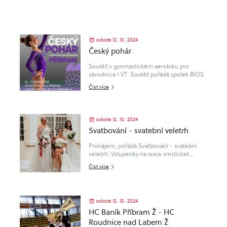
sobota 12. 10. 2024
Český pohár
Soutěž v gymnastickém aerobiku pro
závodnice I VT. Soutěž pořádá spolek BIOS
fit z.s. s pověřením TK AER ČGF.
Číst více
sobota 12. 10. 2024
Svatbování - svatební veletrh
Pronájem, pořádá Svatbování - svatební
veletrh. Vstupenky na www.smsticket...
Číst více
sobota 12. 10. 2024
HC Baník Příbram Ž - HC
Roudnice nad Labem Ž