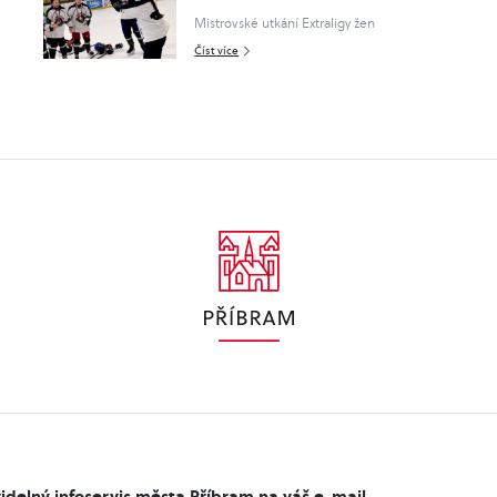
Mistrovské utkání Extraligy žen
Číst více
idelný infoservis města Příbram na váš e-mail