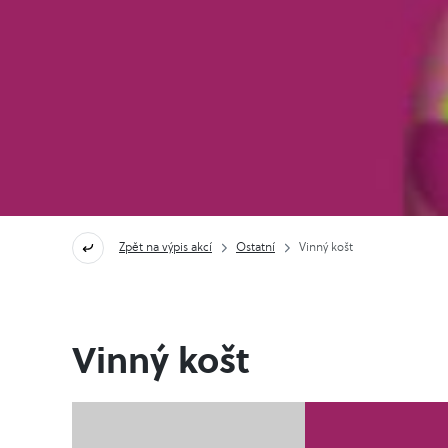
Zpět na výpis akcí
Ostatní
Vinný košt
Vinný košt