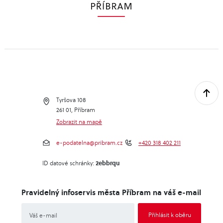
Tyršova 108
261 01, Příbram
Zobrazit na mapě
e-podatelna@pribram.cz
+420 318 402 211
2ebbrqu
ID datové schránky:
Pravidelný infoservis města Příbram na váš e-mail