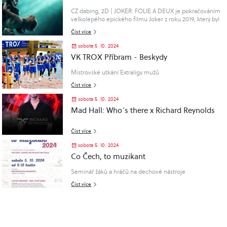
smát s tuhnoucími rysy.Režie Hana Marvanov..
CZ dabing, 2D | JOKER: FOLIE A DEUX je pokračováním
velkolepého epického filmu Joker z roku 2019, který byl
nominován na 11 Oscarů a stal se nejvýdělečnějším
Číst více
nepřístupným filmem s mili..
sobota 5. 10. 2024
VK TROX Příbram - Beskydy
Mistrovské utkání Extraligy mužů
Číst více
sobota 5. 10. 2024
Mad Hall: Who´s there x Richard Reynolds
Číst více
sobota 5. 10. 2024
Co Čech, to muzikant
Seminář žáků a hráčů na dechové nástroje
Číst více