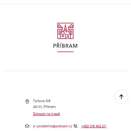
Tyršova 108
261 01, Příbram
Zobrazit na mapě
e-podatelna@pribram.cz
+420 318 402 211