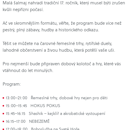
Malá šalmaj nahradí tradiční 17. ročník, který musel býti zrušen
kvůli nepřízni počasí.
Ač ve skromnějším formátu, věřte, že program bude více než
pestrý, plný zábavy, hudby a historického odkazu.
Těšit se můžete na čarovné řemeslné trhy, rytířské duely,
lahodné občerstvení a živou hudbu, která potěší vaše uši.
Pro nejmenší bude připraven dobový kolotoč a hry, které vás
vtáhnout do let minulých.
Program:
13:00–21:00 Řemeslné trhy, dobové hry nejen pro děti
15:00–15:45 HOKUS POKUS
15:45–16:15 Shashik – kejklíř a akrobatické vystoupení
16:15–17:00 NEBEZEMĚ
17:00–18:00 Bohoslužba na Svaté Hoře