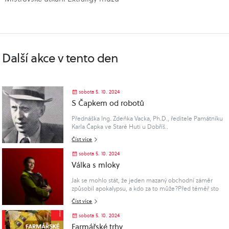
Další akce v tento den
sobota 5. 10. 2024
S Čapkem od robotů
Přednáška Ing. Zdeňka Vacka, Ph.D., ředitele Památníku
Karla Čapka ve Staré Huti u Dobříš..
Číst více
sobota 5. 10. 2024
Válka s mloky
Jak se mohlo stát, že jeden mazaný obchodní záměr
způsobil apokalypsu, a kdo za to může?Před téměř sto
lety napsal Karel Čapek, geniální spisovatel a velký
Číst více
humanista, satirický sci-fi román Válka s mloky (1935), ve
kterém představil vizi světa, kde lidskost ztrácí hodnotu a
sobota 5. 10. 2024
hlavním měřítkem se stává moc a majetek.Kniha začíná
Farmářské trhy