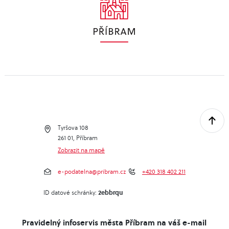
Tyršova 108
261 01, Příbram
Zobrazit na mapě
e-podatelna@pribram.cz
+420 318 402 211
2ebbrqu
ID datové schránky:
Pravidelný infoservis města Příbram na váš e-mail