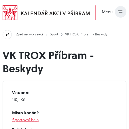
Menu
Zpět na výpis akcí
Sport
VK TROX Příbram - Beskydy
VK TROX Příbram -
Beskydy
Vstupné:
110,-Kč
Místo konání:
Sportovní hala