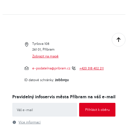
Tyršova 108
261 01, Příbram
Zobrazit na mapě
e-podatelna@pribram.cz
+420 318 402 211
2ebbrqu
ID datové schránky:
Pravidelný infoservis města Příbram na váš e-mail
Více informací